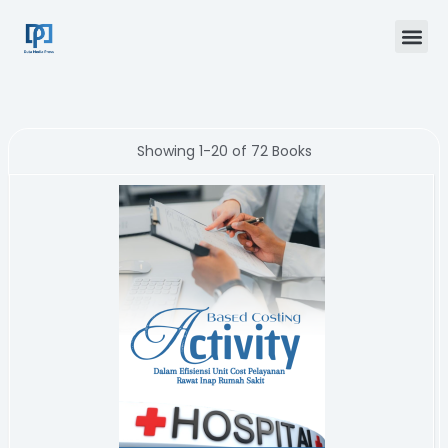
Skip
Me
to
content
Showing
1-20 of 72
Books