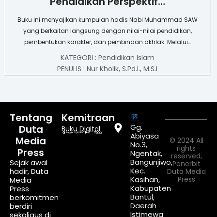
Pendidikan Perspektif…
Buku ini menyajikan kumpulan hadis Nabi Muhammad SAW
yang berkaitan langsung dengan nilai-nilai pendidikan,
pembentukan karakter, dan pembinaan akhlak. Melalui…
KATEGORI :
Pendidikan Islam
PENULIS :
Nur Kholik, S.Pd.I., M.S.I
Tentang
Kemitraan
Gg.
Duta
Buku Digital:
Abiyasa
Media
© 2024 All
No.3,
rights
Press
Ngentak,
reserved,
Bangunjiwo,
Sejak awal
Penerbit
Kec.
hadir, Duta
Duta Media
Kasihan,
Press
Media
Kabupaten
Press
Bantul,
berkomitmen
Daerah
berdiri
Istimewa
sekaligus di