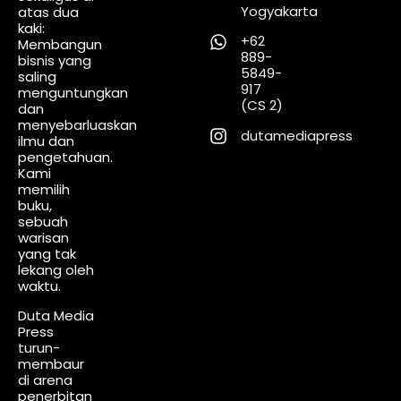
Yogyakarta
atas dua
kaki:
+62
Membangun
889-
bisnis yang
5849-
saling
917
menguntungkan
(CS 2)
dan
menyebarluaskan
dutamediapress
ilmu dan
pengetahuan.
Kami
memilih
buku,
sebuah
warisan
yang tak
lekang oleh
waktu.
Duta Media
Press
turun-
membaur
di arena
penerbitan