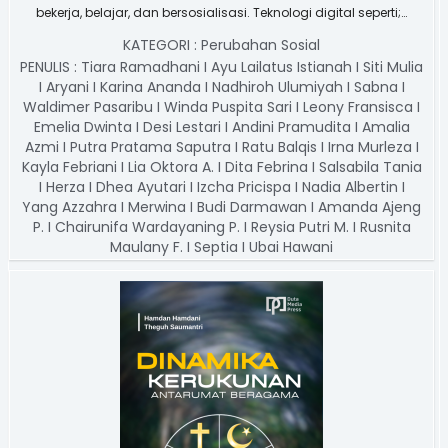
bekerja, belajar, dan bersosialisasi. Teknologi digital seperti;…
KATEGORI :
Perubahan Sosial
PENULIS :
Tiara Ramadhani I Ayu Lailatus Istianah I Siti Mulia
I Aryani I Karina Ananda I Nadhiroh Ulumiyah I Sabna I
Waldimer Pasaribu I Winda Puspita Sari I Leony Fransisca I
Emelia Dwinta I Desi Lestari I Andini Pramudita I Amalia
Azmi I Putra Pratama Saputra I Ratu Balqis I Irna Murleza I
Kayla Febriani I Lia Oktora A. I Dita Febrina I Salsabila Tania
I Herza I Dhea Ayutari I Izcha Pricispa I Nadia Albertin I
Yang Azzahra I Merwina I Budi Darmawan I Amanda Ajeng
P. I Chairunifa Wardayaning P. I Reysia Putri M. I Rusnita
Maulany F. I Septia I Ubai Hawani