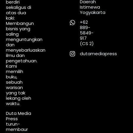
Daerah
berdiri
Istimewa
sekaligus di
Yogyakarta
atas dua
kaki:
+62
Membangun
889-
bisnis yang
5849-
saling
917
menguntungkan
(CS 2)
dan
menyebarluaskan
dutamediapress
ilmu dan
pengetahuan.
Kami
memilih
buku,
sebuah
warisan
yang tak
lekang oleh
waktu.
Duta Media
Press
turun-
membaur