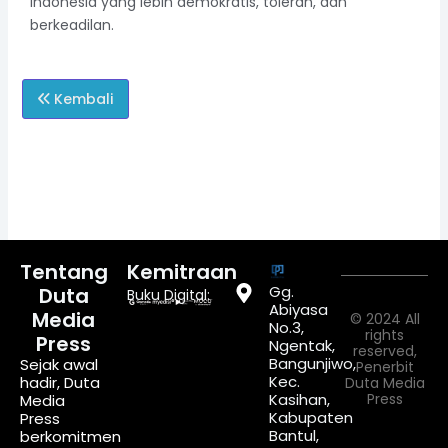
Indonesia yang lebih demokratis, toleran, dan
berkeadilan.
Kembali
Tentang
Kemitraan
Gg.
Duta
Buku Digital:
Abiyasa
Media
© 2024 All
No.3,
rights
Press
Ngentak,
reserved,
Bangunjiwo,
Sejak awal
Penerbit
Kec.
hadir, Duta
Duta Media
Kasihan,
Press
Media
Kabupaten
Press
Bantul,
berkomitmen