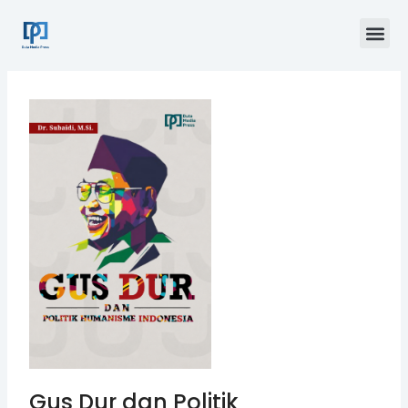
Skip
Me
to
content
Gus Dur dan Politik