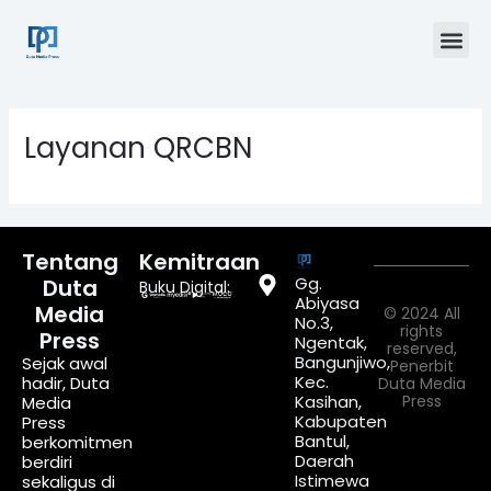
Skip
Me
to
content
Layanan QRCBN
Tentang
Kemitraan
Gg.
Duta
Buku Digital:
Abiyasa
Media
© 2024 All
No.3,
rights
Press
Ngentak,
reserved,
Bangunjiwo,
Sejak awal
Penerbit
Kec.
hadir, Duta
Duta Media
Kasihan,
Press
Media
Kabupaten
Press
Bantul,
berkomitmen
Daerah
berdiri
Istimewa
sekaligus di