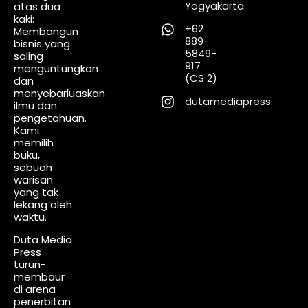
Yogyakarta
atas dua
kaki:
+62
Membangun
889-
bisnis yang
5849-
saling
917
menguntungkan
(CS 2)
dan
menyebarluaskan
dutamediapress
ilmu dan
pengetahuan.
Kami
memilih
buku,
sebuah
warisan
yang tak
lekang oleh
waktu.
Duta Media
Press
turun-
membaur
di arena
penerbitan