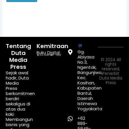
Tentang
Kemitraan
Gg.
Duta
Buku Digital:
Abiyasa
Media
© 2024 All
No.3,
rights
Press
Ngentak,
reserved,
Bangunjiwo,
Sejak awal
Penerbit
Kec.
hadir, Duta
Duta Media
Kasihan,
Press
Media
Kabupaten
Press
Bantul,
berkomitmen
Daerah
berdiri
Istimewa
sekaligus di
Yogyakarta
atas dua
kaki:
+62
Membangun
889-
bisnis yang
5849-