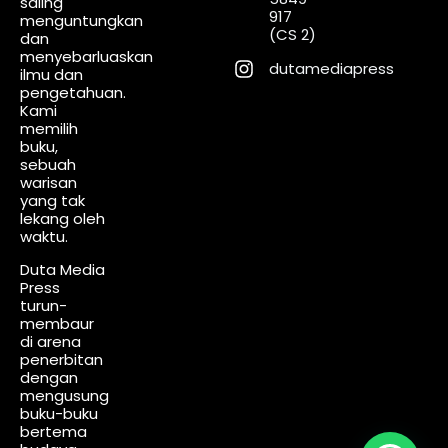
saling
917
menguntungkan
(CS 2)
dan
menyebarluaskan
dutamediapress
ilmu dan
pengetahuan.
Kami
memilih
buku,
sebuah
warisan
yang tak
lekang oleh
waktu.
Duta Media
Press
turun-
membaur
di arena
penerbitan
dengan
mengusung
buku-buku
bertema