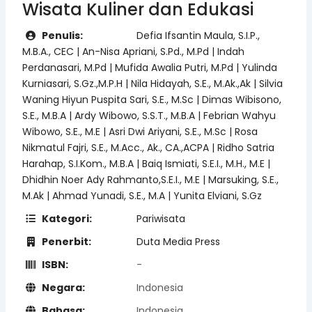
Wisata Kuliner dan Edukasi
Penulis:
Defia Ifsantin Maula, S.I.P.,
M.B.A., CEC | An-Nisa Apriani, S.Pd., M.Pd | Indah
Perdanasari, M.Pd | Mufida Awalia Putri, M.Pd | Yulinda
Kurniasari, S.Gz.,M.P.H | Nila Hidayah, S.E., M.Ak.,Ak | Silvia
Waning Hiyun Puspita Sari, S.E., M.Sc | Dimas Wibisono,
S.E., M.B.A | Ardy Wibowo, S.S.T., M.B.A | Febrian Wahyu
Wibowo, S.E., M.E | Asri Dwi Ariyani, S.E., M.Sc | Rosa
Nikmatul Fajri, S.E., M.Acc., Ak., CA.,ACPA | Ridho Satria
Harahap, S.I.Kom., M.B.A | Baiq Ismiati, S.E.I., M.H., M.E |
Dhidhin Noer Ady Rahmanto,S.E.I., M.E | Marsuking, S.E.,
M.Ak | Ahmad Yunadi, S.E., M.A | Yunita Elviani, S.Gz
Kategori:
Pariwisata
Penerbit:
Duta Media Press
ISBN:
-
Negara:
Indonesia
Bahasa:
Indonesia