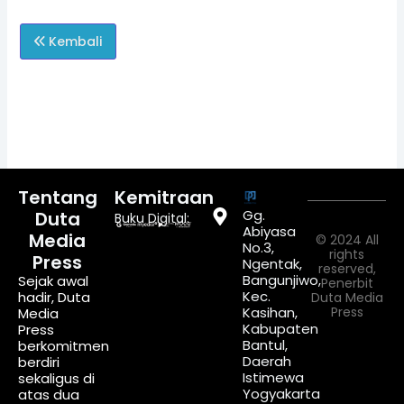
Kembali
Tentang
Kemitraan
Gg.
Duta
Buku Digital:
Abiyasa
Media
© 2024 All
No.3,
rights
Press
Ngentak,
reserved,
Bangunjiwo,
Sejak awal
Penerbit
Kec.
hadir, Duta
Duta Media
Kasihan,
Press
Media
Kabupaten
Press
Bantul,
berkomitmen
Daerah
berdiri
Istimewa
sekaligus di
Yogyakarta
atas dua