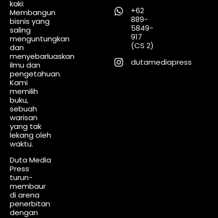
kaki:
+62
Membangun
889-
bisnis yang
5849-
saling
917
menguntungkan
(CS 2)
dan
menyebarluaskan
dutamediapress
ilmu dan
pengetahuan.
Kami
memilih
buku,
sebuah
warisan
yang tak
lekang oleh
waktu.
Duta Media
Press
turun-
membaur
di arena
penerbitan
dengan