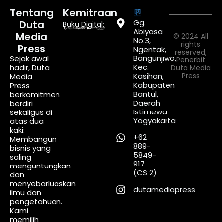
Tentang
Kemitraan
Gg.
Duta
Buku Digital:
Abiyasa
Media
© 2024 All
No.3,
rights
Press
Ngentak,
reserved,
Bangunjiwo,
Sejak awal
Penerbit
Kec.
hadir, Duta
Duta Media
Kasihan,
Press
Media
Kabupaten
Press
Bantul,
berkomitmen
Daerah
berdiri
Istimewa
sekaligus di
Yogyakarta
atas dua
kaki:
+62
Membangun
889-
bisnis yang
5849-
saling
917
menguntungkan
(CS 2)
dan
menyebarluaskan
dutamediapress
ilmu dan
pengetahuan.
Kami
memilih