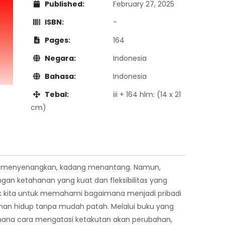
Published:
February 27, 2025
ISBN:
-
Pages:
164
Negara:
Indonesia
Bahasa:
Indonesia
Tebal:
iii + 164 hlm: (14 x 21
cm)
g menyenangkan, kadang menantang. Namun,
an ketahanan yang kuat dan fleksibilitas yang
 kita untuk memahami bagaimana menjadi pribadi
an hidup tanpa mudah patah. Melalui buku yang
imana cara mengatasi ketakutan akan perubahan,