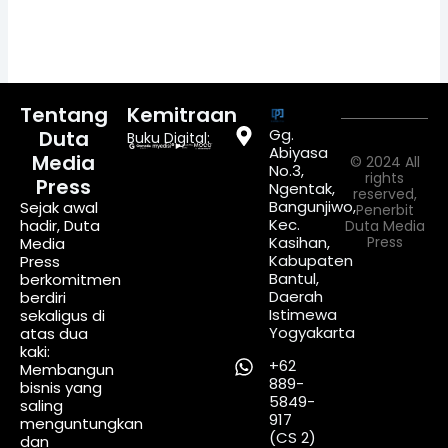
Tentang
Kemitraan
Gg.
Duta
Buku Digital:
Abiyasa
Media
© 2024 All
No.3,
rights
Press
Ngentak,
reserved,
Bangunjiwo,
Sejak awal
Penerbit
Kec.
hadir, Duta
Duta Media
Kasihan,
Press
Media
Kabupaten
Press
Bantul,
berkomitmen
Daerah
berdiri
Istimewa
sekaligus di
Yogyakarta
atas dua
kaki:
+62
Membangun
889-
bisnis yang
5849-
saling
917
menguntungkan
(CS 2)
dan