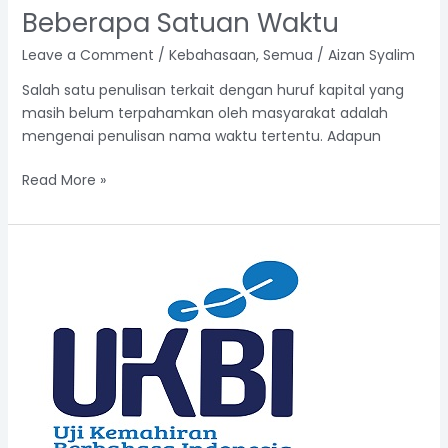
Beberapa Satuan Waktu
Leave a Comment
/
Kebahasaan
,
Semua
/
Aizan Syalim
Salah satu penulisan terkait dengan huruf kapital yang
masih belum terpahamkan oleh masyarakat adalah
mengenai penulisan nama waktu tertentu. Adapun
Read More »
5
Provinsi
dengan
Jumlah
Peserta
UKBI
Terbanyak
pada
Tahun