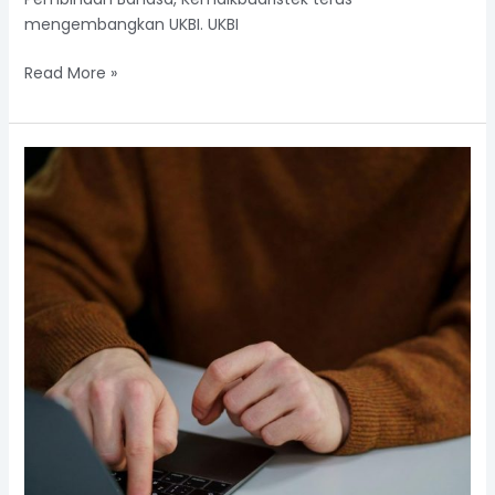
mengembangkan UKBI. UKBI
Read More »
Cara
Mengecek
Ejaan
Tulisan
di
Microsoft
Word
Otomatis,
Mudah!