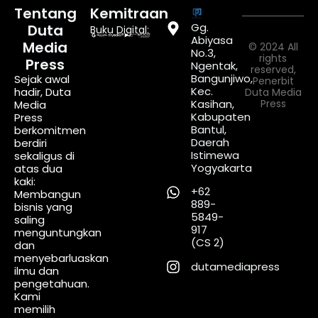
Tentang
Kemitraan
Gg.
Duta
Buku Digital:
Abiyasa
Media
© 2024 All
No.3,
rights
Press
Ngentak,
reserved,
Bangunjiwo,
Sejak awal
Penerbit
Kec.
hadir, Duta
Duta Media
Kasihan,
Press
Media
Kabupaten
Press
Bantul,
berkomitmen
Daerah
berdiri
Istimewa
sekaligus di
Yogyakarta
atas dua
kaki:
+62
Membangun
889-
bisnis yang
5849-
saling
917
menguntungkan
(CS 2)
dan
menyebarluaskan
dutamediapress
ilmu dan
pengetahuan.
Kami
memilih