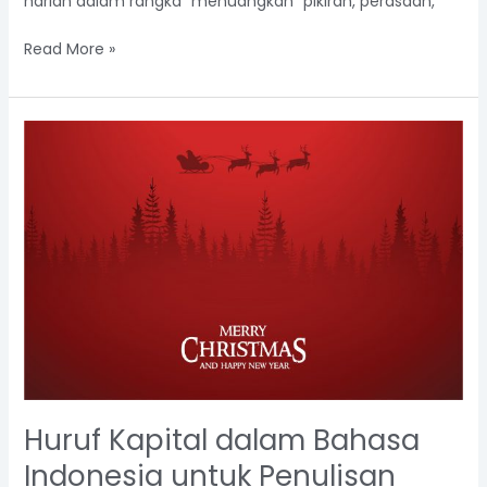
harian dalam rangka “menuangkan” pikiran, perasaan,
Read More »
Huruf
Kapital
dalam
Bahasa
Indonesia
untuk
Penulisan
Beberapa
Satuan
Waktu
Huruf Kapital dalam Bahasa
Indonesia untuk Penulisan