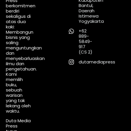
Kabupaten
Press
Bantul,
berkomitmen
Daerah
berdiri
Istimewa
sekaligus di
Yogyakarta
atas dua
kaki:
+62
Membangun
889-
bisnis yang
5849-
saling
917
menguntungkan
(CS 2)
dan
menyebarluaskan
dutamediapress
ilmu dan
pengetahuan.
Kami
memilih
buku,
sebuah
warisan
yang tak
lekang oleh
waktu.
Duta Media
Press