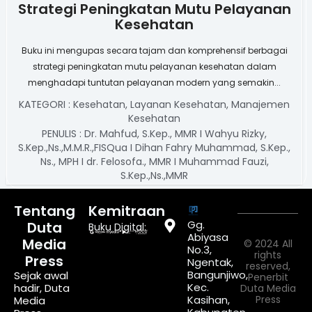
Strategi Peningkatan Mutu Pelayanan
Kesehatan
Buku ini mengupas secara tajam dan komprehensif berbagai
strategi peningkatan mutu pelayanan kesehatan dalam
menghadapi tuntutan pelayanan modern yang semakin...
KATEGORI :
Kesehatan
,
Layanan Kesehatan
,
Manajemen
Kesehatan
PENULIS :
Dr. Mahfud, S.Kep., MMR I Wahyu Rizky,
S.Kep.,Ns.,M.M.R.,FISQua I Dihan Fahry Muhammad, S.Kep.,
Ns., MPH I dr. Felosofa., MMR I Muhammad Fauzi,
S.Kep.,Ns.,MMR
Tentang
Kemitraan
Gg.
Duta
Buku Digital:
Abiyasa
Media
© 2024 All
No.3,
rights
Press
Ngentak,
reserved,
Bangunjiwo,
Sejak awal
Penerbit
Kec.
hadir, Duta
Duta Media
Kasihan,
Press
Media