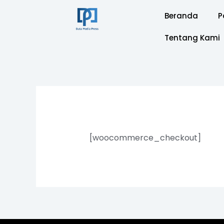
Skip
Beranda
P
to
content
Tentang Kami
[woocommerce_checkout]