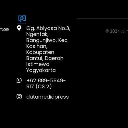
Gg. Abiyasa No.3,
© 2024 All 
Ngentak,
Bangunjiwo, Kec.
Kasihan,
Kabupaten
Bantul, Daerah
Istimewa
Yogyakarta
+62 889-5849-
917 (CS 2)
dutamediapress