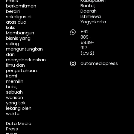
Kabupaten
Press
Bantul,
berkomitmen
Daerah
berdiri
Istimewa
sekaligus di
Yogyakarta
atas dua
kaki:
+62
Membangun
889-
bisnis yang
5849-
saling
917
menguntungkan
(CS 2)
dan
menyebarluaskan
dutamediapress
ilmu dan
pengetahuan.
Kami
memilih
buku,
sebuah
warisan
yang tak
lekang oleh
waktu.
Duta Media
Press