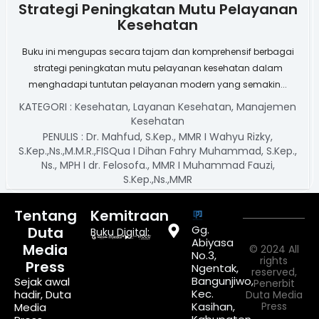
Strategi Peningkatan Mutu Pelayanan
Kesehatan
Buku ini mengupas secara tajam dan komprehensif berbagai
strategi peningkatan mutu pelayanan kesehatan dalam
menghadapi tuntutan pelayanan modern yang semakin...
KATEGORI :
Kesehatan
,
Layanan Kesehatan
,
Manajemen
Kesehatan
PENULIS :
Dr. Mahfud, S.Kep., MMR I Wahyu Rizky,
S.Kep.,Ns.,M.M.R.,FISQua I Dihan Fahry Muhammad, S.Kep.,
Ns., MPH I dr. Felosofa., MMR I Muhammad Fauzi,
S.Kep.,Ns.,MMR
Tentang
Kemitraan
Gg.
Duta
Buku Digital:
Abiyasa
Media
© 2024 All
No.3,
rights
Press
Ngentak,
reserved,
Bangunjiwo,
Sejak awal
Penerbit
Kec.
hadir, Duta
Duta Media
Kasihan,
Press
Media